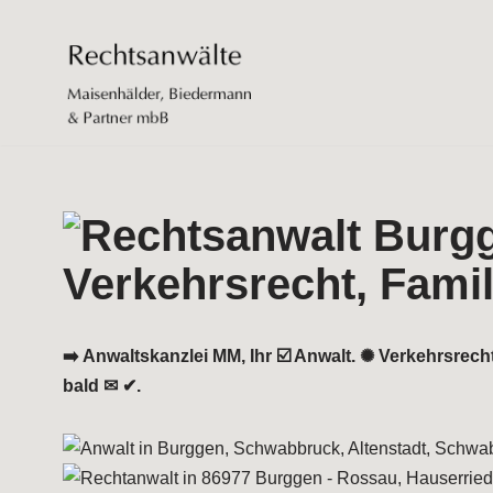
Zum
Inhalt
springen
➡️ Anwaltskanzlei MM, Ihr ☑️ Anwalt. ✺ Verkehrsrech
bald ✉ ✔.