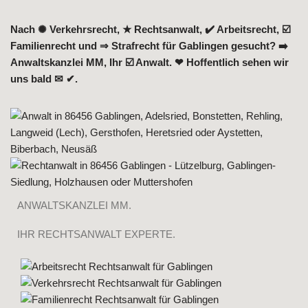
Nach ✺ Verkehrsrecht, ★ Rechtsanwalt, ✔️ Arbeitsrecht, ☑️
Familienrecht und ⇒ Strafrecht für Gablingen gesucht? ➡️
Anwaltskanzlei MM, Ihr ☑️ Anwalt. ❤ Hoffentlich sehen wir
uns bald ✉ ✔.
ANWALTSKANZLEI MM.
IHR RECHTSANWALT EXPERTE.