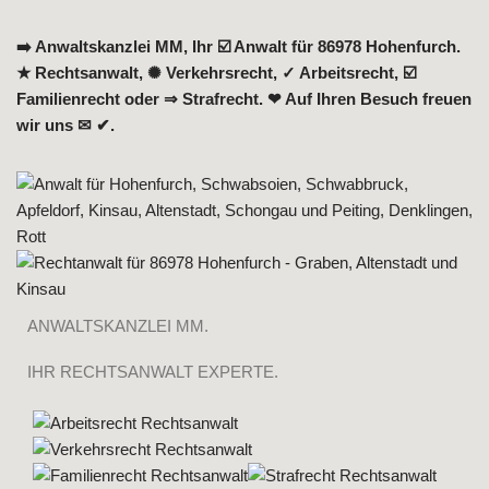
➡️ Anwaltskanzlei MM, Ihr ☑️ Anwalt für 86978 Hohenfurch.
★ Rechtsanwalt, ✺ Verkehrsrecht, ✓ Arbeitsrecht, ☑️
Familienrecht oder ⇒ Strafrecht. ❤ Auf Ihren Besuch freuen
wir uns ✉ ✔.
ANWALTSKANZLEI MM.
IHR RECHTSANWALT EXPERTE.