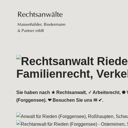
Zum
Inhalt
springen
Sie haben nach ★ Rechtsanwalt, ✓ Arbeitsrecht, ✺ V
(Forggensee). ❤ Besuchen Sie uns ✉ ✔.