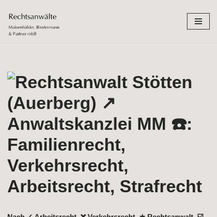
Zum
Inhalt
springen
Nach ✓ Arbeitsrecht, ❌ Verkehrsrecht, ★ Rechtsanwalt, ☑️