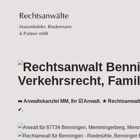
Zum
Inhalt
springen
➡️ Anwaltskanzlei MM, Ihr ☑️ Anwalt. ★ Rechtsanwalt
✔.