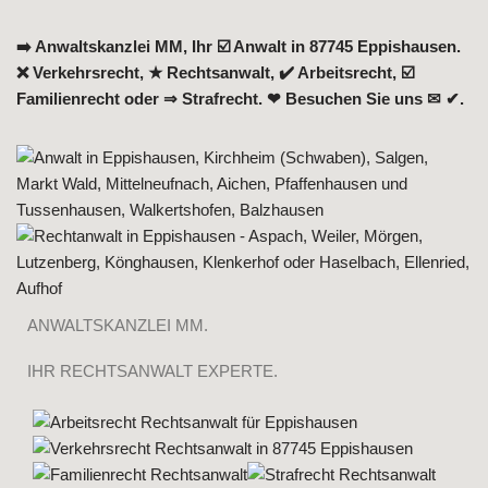
➡️ Anwaltskanzlei MM, Ihr ☑️ Anwalt in 87745 Eppishausen.
❌ Verkehrsrecht, ★ Rechtsanwalt, ✔️ Arbeitsrecht, ☑️
Familienrecht oder ⇒ Strafrecht. ❤ Besuchen Sie uns ✉ ✔.
ANWALTSKANZLEI MM.
IHR RECHTSANWALT EXPERTE.