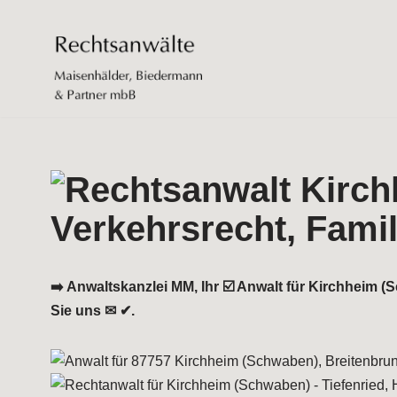
Zum
Inhalt
springen
➡️ Anwaltskanzlei MM, Ihr ☑️ Anwalt für Kirchheim 
Sie uns ✉ ✔.