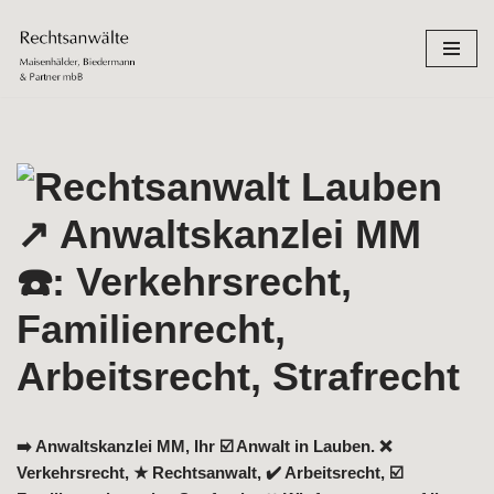
Zum
Inhalt
springen
➡️ Anwaltskanzlei MM, Ihr ☑️ Anwalt in Lauben. ❌
Verkehrsrecht, ★ Rechtsanwalt, ✔️ Arbeitsrecht, ☑️